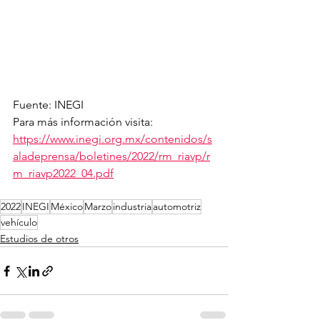
Fuente: INEGI
Para más información visita: 
https://www.inegi.org.mx/contenidos/s
aladeprensa/boletines/2022/rm_riavp/r
m_riavp2022_04.pdf
2022
INEGI
México
Marzo
industria
automotriz
vehículo
Estudios de otros