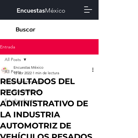
Encuestas
México
Entrada
All Posts
Encuestas México
All Posts
12 abr 2022
1 min de lectura
RESULTADOS DEL
Estudios Anteriores
REGISTRO
Estudios recientes
Estudios de otros
ADMINISTRATIVO DE
LA INDUSTRIA
AUTOMOTRIZ DE
VEHÍCULOS PESADOS