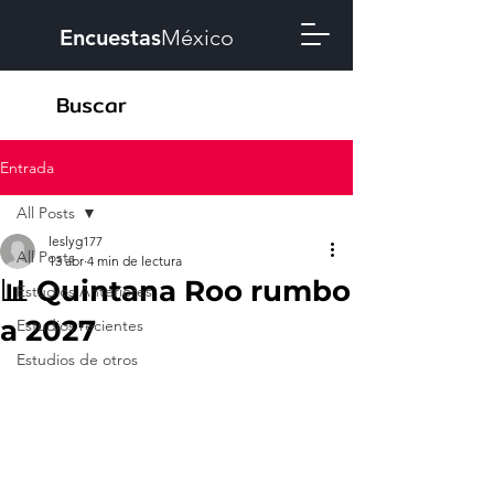
Encuestas
México
Entrada
All Posts
leslyg177
All Posts
13 abr
4 min de lectura
📊 Quintana Roo rumbo
Estudios Anteriores
a 2027
Estudios recientes
Estudios de otros