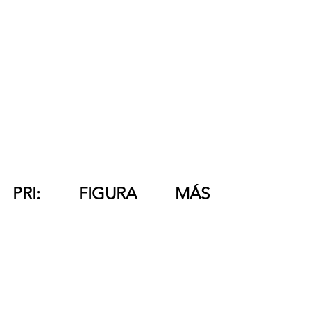
PRI: FIGURA MÁS 
RECONOCIDA 
RENUNCIA AL PARTIDO
En el bloque priista, 
Pedro 
Flota
 encabezaba la 
intención al 
voto
 con 
20%
; no obstante, el pasado 