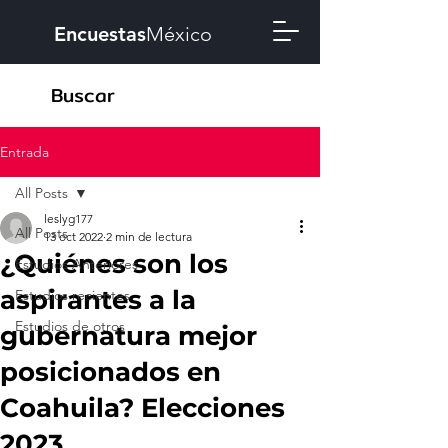
Encuestas
México
Entrada
All Posts
leslyg177
All Posts
13 oct 2022
2 min de lectura
¿Quiénes son los
Estudios Anteriores
aspirantes a la
Estudios recientes
Estudios de otros
gubernatura mejor
posicionados en
Coahuila? Elecciones
2023