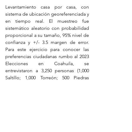
Levantamiento casa por casa, con 
sistema de ubicación georeferenciada y 
en tiempo real. El muestreo fue 
sistemático aleatorio con probabilidad 
proporcional a su tamaño, 95% nivel de 
confianza y +/- 3.5 margen de error. 
Para este ejercicio para conocer las 
preferencias ciudadanas rumbo al 2023 
Elecciones en Coahuila, se 
entrevistaron a 3,250 personas (1,000 
Saltillo; 1,000 Torreón; 500 Piedras 
Negras; 500 Monclova y 250 Acuña) 
mayoría de edad y con credencial de 
elector en el estado de Coahuila de 
Zaragoza. 
Periodo de levantamiento: 03 
al 07 de octubre de 2022. 
elección de 
gobernador de Coahuila.