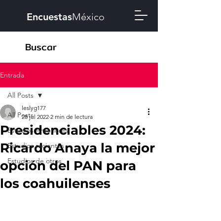
Encuestas
México
Entrada
All Posts
leslyg177
All Posts
28 jul 2022
2 min de lectura
Presidenciables 2024:
Estudios Anteriores
Ricardo Anaya la mejor
Estudios recientes
Estudios de otros
opción del PAN para
los coahuilenses