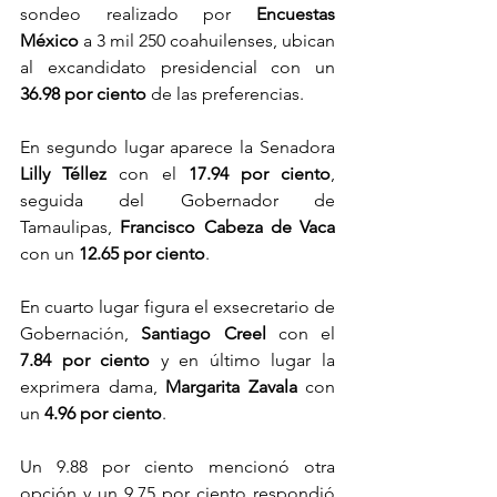
sondeo realizado p
or 
Encuestas 
México
 a 3 mil 250 coahuilenses, ubican 
al excandidato presidencial con un 
36.98 por ciento
 de
 las preferencias.
En segundo lugar aparece la Senadora 
Lilly Téllez
 con el 
17.94 por ciento
, 
seguida del Gobernador de 
Tamaulipas, 
Francisco Cabeza de Vaca
con un 
12.65 por ciento
.
En cuarto lugar figura el exsecretario de 
Gobernación, 
Santiago Creel
 con el 
7.84 por ciento
 y en último lugar la 
exprimera dama, 
Margarita Zavala
 con 
un 
4.96 por ciento
.
Un 9.88 por ciento mencionó otra 
opción y un 9.75 por ciento respondió 