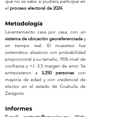
que no se sabe si pudiera participar en 
el 
proceso electoral de 2024
.
Metodología
Levantamiento casa por casa, con un 
sistema de ubicación georeferenciada
 y 
en tiempo real. El muestreo fue 
sistemático aleatorio con probabilidad 
proporcional a su tamaño, 95% nivel de 
confianza y +/- 3.5 margen de error. Se 
entrevistaron a 
3,250 personas
 con 
mayoría de edad y con credencial de 
elector en el estado de Coahuila de 
Zaragoza.
Informes
E-mail: 
contacto@emexico.mx
. 
Web: 
emexico.mx
 Empresa.
Encuestas 