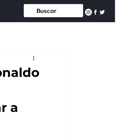
onaldo
r a