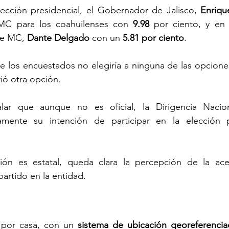
ección presiden
cial, el Gobernador de Jalisco, 
Enriqu
MC para los coahuilenses con 
9.98
 por ciento, y en ú
de MC, 
Dante Delgado
 con un 
5.81 por ciento
.
e los encuestados no elegiría a ninguna de las opciones 
rió otra opción.
alar que aunque no es oficial, la Dirigencia Naci
amente su intención de participar en la elección p
ón es estatal, queda clara la percepción de la ace
partido en la entidad.
 por casa, con un 
sistema de ubicación georeferencia