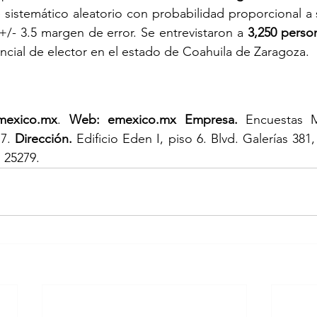
e sistemático aleatorio con probabilidad proporcional a
 +/- 3.5 margen de error. Se entrevistaron a 
3,250 perso
cial de elector en el estado de Coahuila de Zaragoza.
mexico.mx
. 
Web: 
emexico.mx
 E
mpresa.
 Encuestas 
7. 
Dirección.
 Edificio Eden I, piso 6. Blvd. Galerías 381
.
 25279.