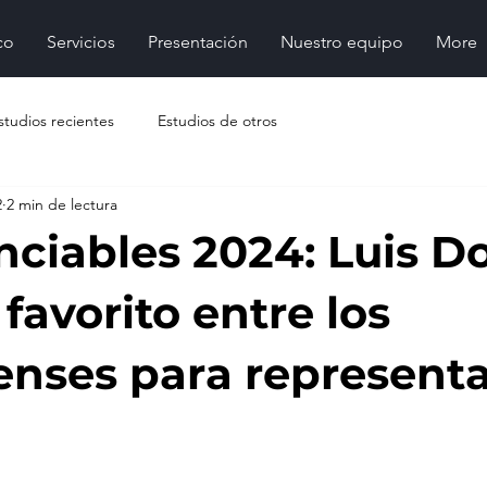
co
Servicios
Presentación
Nuestro equipo
More
studios recientes
Estudios de otros
2
2 min de lectura
nciables 2024: Luis D
 favorito entre los
enses para representa