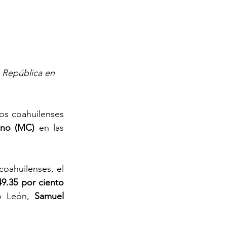
 República en 
os coahuilenses 
ano (MC)
 en las 
coahuilenses, el 
49.35 por ciento
o León, 
Samuel 