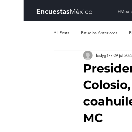
Encuestas
México
EMéxi
All Posts
Estudios Anteriores
E
leslyg177
29 jul 202
Preside
Colosio,
coahuil
MC