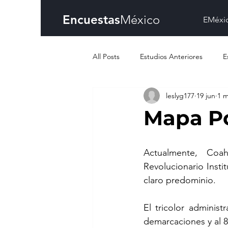
Encuestas
México
EMéxi
All Posts
Estudios Anteriores
E
leslyg177
19 jun
1 m
Mapa Po
Actualmente, Coa
Revolucionario Insti
claro predominio.
El tricolor administ
demarcaciones y al 80