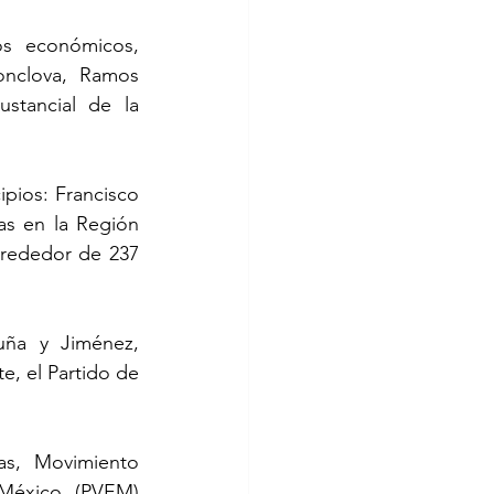
os económicos, 
onclova, Ramos 
tancial de la 
ios: Francisco 
s en la Región 
rededor de 237 
ña y Jiménez, 
e, el Partido de 
s, Movimiento 
México (PVEM) 