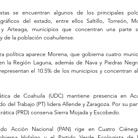
istas se encuentran algunos de los principales pol
gráficos del estado, entre ellos Saltillo, Torreón, M
y Arteaga, municipios que concentran una parte sus
 y de la población coahuilense.
 política aparece Morena, que gobierna cuatro municip
en la Región Laguna, además de Nava y Piedras Negra
representan el 10.5% de los municipios y concentran al
tica de Coahuila (UDC) mantiene presencia en Acu
do del Trabajo (PT) lidera Allende y Zaragoza. Por su part
rática (PRD) conserva Sierra Mojada y Escobedo.
tido Acción Nacional (PAN) rige en Cuatro Ciénega
bierna Hidalgo y el Partido Verde Ecologista de 