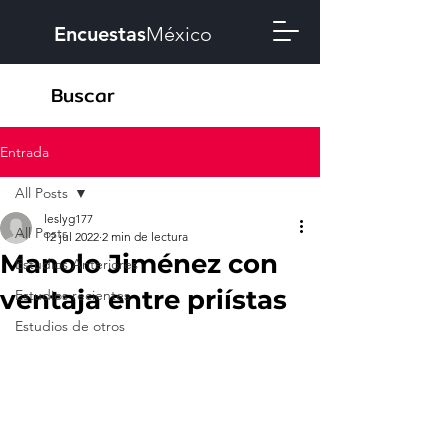
Encuestas
México
Entrada
All Posts
leslyg177
All Posts
12 jul 2022
2 min de lectura
Manolo Jiménez con
Estudios Anteriores
ventaja entre priístas
Estudios recientes
Estudios de otros