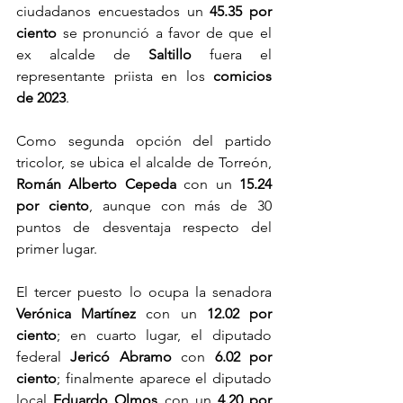
ciudadanos encuestados un 
45.35 por 
ciento
 se pronunció a favor de que el 
ex alcalde de 
Saltillo
 fuera el 
representante priista en los 
comicios 
de 2023
.
Como segunda opción del partido 
tricolor, se ubica el alcalde de Torreón, 
Román Alberto Cepeda
 con un 
15.24 
por ciento
, aunque con más de 30 
puntos de desventaja respecto del 
primer lugar.
El tercer puesto lo ocupa la senadora 
Verónica Martínez
 con un 
12.02 por 
ciento
; en cuarto lugar, el diputado 
federal 
Jericó Abramo
 con 
6.02 por 
ciento
; finalmente aparece el diputado 
local 
Eduardo Olmos
 con un 
4.20 por 