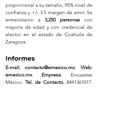
proporcional a su tamaño, 95% nivel de 
confianza y +/- 3.5 margen de error. Se 
entrevistaron a 
3,250 personas
 con 
mayoría de edad y con credencial de 
elector en el estado de Coahuila de 
Zaragoza.
Informes
E-mail: 
contacto@emexico.mx
. 
Web: 
emexico.mx
 Empresa.
 Encuestas 
México. 
Tel. de Contacto.
 8441361017. 
Dirección.
 Edificio Eden I, piso 6. Blvd. 
Galerías 381, Parque Centro, Saltillo, 
Coahuila, 
CP.
 25279.