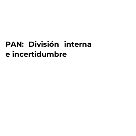
PAN: División interna 
e incertidumbre
En las filas del 
PAN
, el panorama se 
caracteriza por altos niveles de 
incertidumbre, ya que 
50.3%
 de los 
simpatizantes manifiesta no sentirse 
convencido por ninguno de los 
aspirantes evaluados.
Entre los nombres que comienzan a 
cobrar notoriedad se encuentra 
Nelly 
Márquez
, agrupando un 
23.2% de 