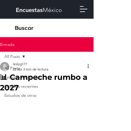
Encuestas
México
Entrada
All Posts
leslyg177
All Posts
22 abr
3 min de lectura
📊 Campeche rumbo a
Estudios Anteriores
2027
Estudios recientes
Estudios de otros