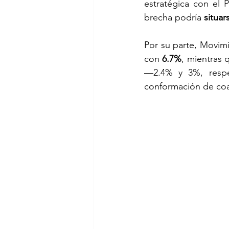
estratégica con el 
brecha podría 
situar
Por su parte, Movim
con 
6.7%
, mientras 
—2.4% y 3%, respe
conformación de coal