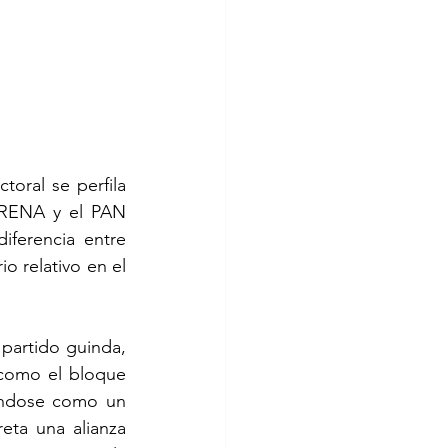
oral se perfila 
RENA y el PAN 
iferencia entre 
io relativo en el 
artido guinda, 
como el bloque 
ándose como un 
ta una alianza 