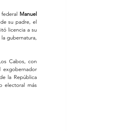
 federal 
Manuel 
 de su padre, el 
itó licencia a su 
la gubernatura, 
, presidente municipal de Los Cabos, con 
, quien también forma parte de una dinastía política al ser hijo del exgobernador 
, aparece la senadora de la República 
 electoral más 