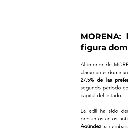
MORENA: li
figura dom
Al interior de MORE
claramente dominant
27.5% de las prefer
segundo periodo cons
capital del estado.
La edil ha sido den
presuntos actos ant
Agúndez
; sin embar