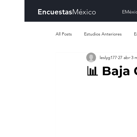
Encuestas
México
EMéxi
All Posts
Estudios Anteriores
E
leslyg177
27 abr
3 
📊 Baja