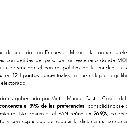
ur, de acuerdo con Encuestas México, la contienda elect
ás competidas del país, con un escenario donde MO
ta directa por el control político de la entidad. La d
úa en 
12.1 puntos porcentuales
, lo que refleja un equilibr
electorado.
ado es gobernado por Víctor Manuel Castro Cosío, del p
concentra el 39% de las preferencias
, consolidándose 
miento. No obstante, el PAN 
reúne un 26.9%
, coloc
o y con capacidad de reducir la distancia si se concre