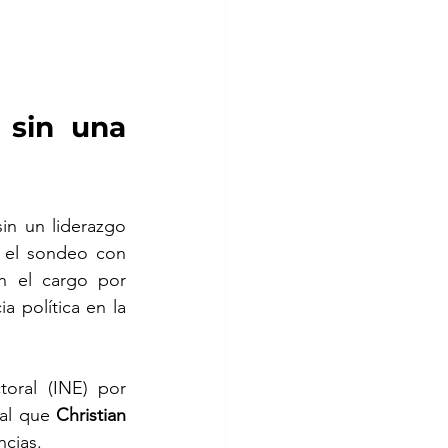
sin una 
n un liderazgo 
, encabeza el sondeo con 
 el cargo por 
 política en la 
oral (INE) por 
al que 
Christian 
ncias.