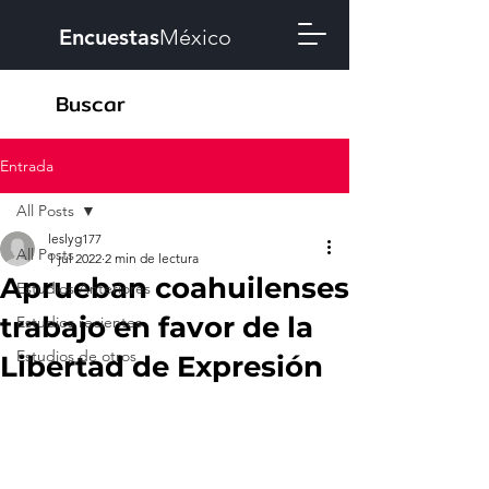
Encuestas
México
Entrada
All Posts
leslyg177
All Posts
1 jul 2022
2 min de lectura
Aprueban coahuilenses
Estudios Anteriores
trabajo en favor de la
Estudios recientes
Estudios de otros
Libertad de Expresión