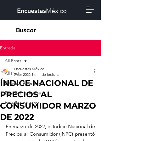
Encuestas
México
Entrada
All Posts
Encuestas México
All Posts
7 abr 2022
1 min de lectura
ÍNDICE NACIONAL DE
Estudios Anteriores
PRECIOS AL
Estudios recientes
Estudios de otros
CONSUMIDOR MARZO
DE 2022
En marzo de 2022, el Índice Nacional de 
Precios al Consumidor (INPC) presentó 